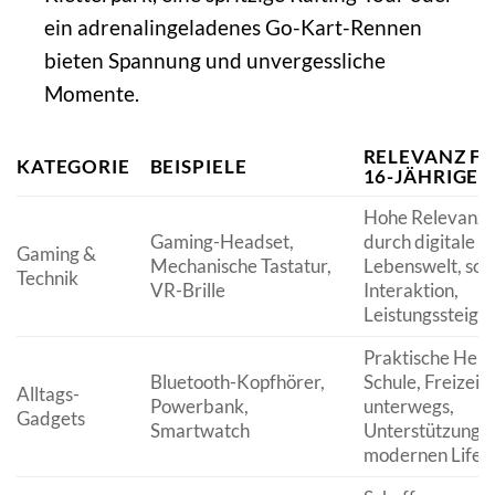
ein adrenalingeladenes Go-Kart-Rennen
bieten Spannung und unvergessliche
Momente.
RELEVANZ F
KATEGORIE
BEISPIELE
16-JÄHRIGE
Hohe Relevanz
Gaming-Headset,
durch digitale
Gaming &
Mechanische Tastatur,
Lebenswelt, soz
Technik
VR-Brille
Interaktion,
Leistungssteige
Praktische Helfe
Bluetooth-Kopfhörer,
Schule, Freizeit
Alltags-
Powerbank,
unterwegs,
Gadgets
Smartwatch
Unterstützung e
modernen Lifest