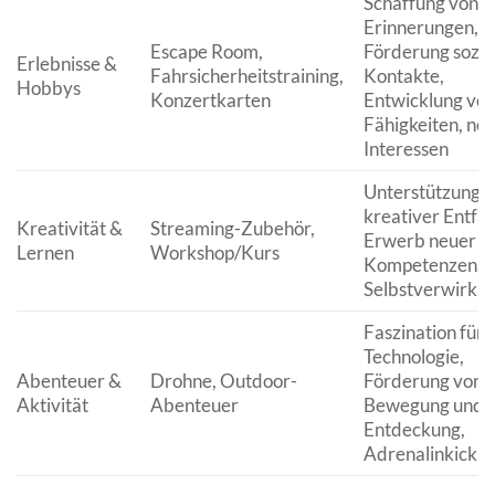
Schaffung von
Erinnerungen,
Escape Room,
Förderung sozia
Erlebnisse &
Fahrsicherheitstraining,
Kontakte,
Hobbys
Konzertkarten
Entwicklung vo
Fähigkeiten, ne
Interessen
Unterstützung
kreativer Entfal
Kreativität &
Streaming-Zubehör,
Erwerb neuer
Lernen
Workshop/Kurs
Kompetenzen,
Selbstverwirkli
Faszination für
Technologie,
Abenteuer &
Drohne, Outdoor-
Förderung von
Aktivität
Abenteuer
Bewegung und
Entdeckung,
Adrenalinkick