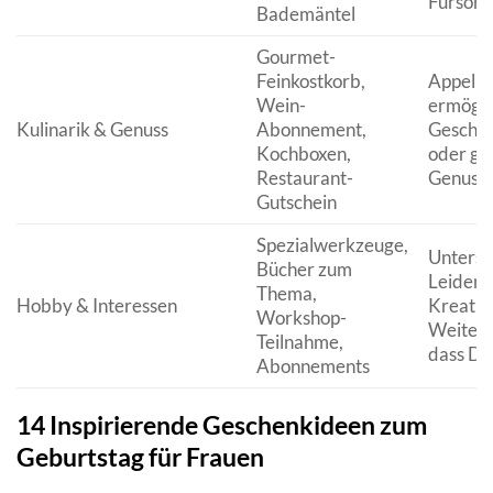
Fürsorg
Bademäntel
Gourmet-
Feinkostkorb,
Appellie
Wein-
ermögli
Kulinarik & Genuss
Abonnement,
Geschma
Kochboxen,
oder g
Restaurant-
Genuss
Gutschein
Spezialwerkzeuge,
Unterst
Bücher zum
Leidens
Thema,
Hobby & Interessen
Kreativ
Workshop-
Weitere
Teilnahme,
dass Du
Abonnements
14 Inspirierende Geschenkideen zum
Geburtstag für Frauen