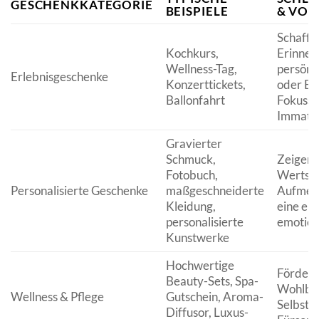
GESCHENKKATEGORIE
BEISPIELE
& VOR
Schaffe
Kochkurs,
Erinner
Wellness-Tag,
persönl
Erlebnisgeschenke
Konzerttickets,
oder En
Ballonfahrt
Fokussie
Immater
Gravierter
Schmuck,
Zeigen 
Fotobuch,
Wertsch
Personalisierte Geschenke
maßgeschneiderte
Aufmerk
Kleidung,
eine ein
personalisierte
emotion
Kunstwerke
Hochwertige
Fördern
Beauty-Sets, Spa-
Wohlbe
Wellness & Pflege
Gutschein, Aroma-
Selbstfü
Diffusor, Luxus-