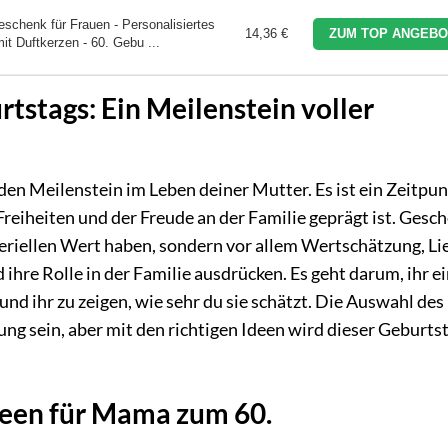
chenk für Frauen - Personalisiertes
14,36 €
ZUM TOP ANGEBO
t Duftkerzen - 60. Gebu ...
tstags: Ein Meilenstein voller
en Meilenstein im Leben deiner Mutter. Es ist ein Zeitpun
Freiheiten und der Freude an der Familie geprägt ist. Gesc
teriellen Wert haben, sondern vor allem Wertschätzung, Li
ihre Rolle in der Familie ausdrücken. Es geht darum, ihr e
nd ihr zu zeigen, wie sehr du sie schätzt. Die Auswahl des
ng sein, aber mit den richtigen Ideen wird dieser Geburts
een für Mama zum 60.