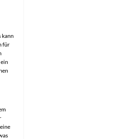
s kann
n für
n
 ein
inen
rem
r
leine
twas