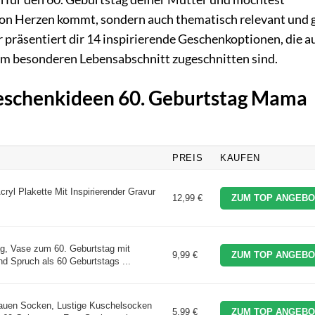
 von Herzen kommt, sondern auch thematisch relevant und 
 präsentiert dir 14 inspirierende Geschenkoptionen, die au
em besonderen Lebensabschnitt zugeschnitten sind.
Geschenkideen 60. Geburtstag Mama
PREIS
KAUFEN
ryl Plakette Mit Inspirierender Gravur
12,99 €
ZUM TOP ANGEBO
g, Vase zum 60. Geburtstag mit
9,99 €
ZUM TOP ANGEBO
nd Spruch als 60 Geburtstags ...
uen Socken, Lustige Kuschelsocken
5,99 €
ZUM TOP ANGEBO