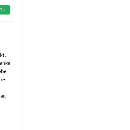
T »
kt,
henke
ebe
ine
tag