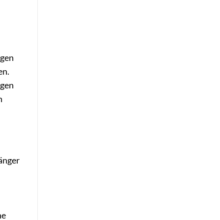
n
ngen
en.
ngen
n
hänger
he