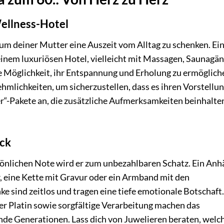
ellness-Hotel
, um deiner Mutter eine Auszeit vom Alltag zu schenken. Ei
inem luxuriösen Hotel, vielleicht mit Massagen, Saunagä
te Möglichkeit, ihr Entspannung und Erholung zu ermöglich
hmlichkeiten, um sicherzustellen, dass es ihren Vorstellu
0er“-Pakete an, die zusätzliche Aufmerksamkeiten beinhalte
ück
ersönlichen Note wird er zum unbezahlbaren Schatz. Ein An
r, eine Kette mit Gravur oder ein Armband mit den
e sind zeitlos und tragen eine tiefe emotionale Botschaft.
er Platin sowie sorgfältige Verarbeitung machen das
e Generationen. Lass dich von Juwelieren beraten, welc