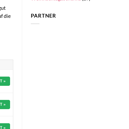
gut
PARTNER
f die
T »
T »
T »