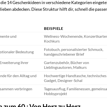
 die 14 Geschenkideen in verschiedene Kategorien eingeteil
ieben abdecken. Diese Struktur hilft dir, schnell die passe
BEISPIELE
mente und
Wellness-Wochenende, Konzertkarten
Kochkurs
Fotobuch, personalisierter Schmuck,
motionaler Bedeutung
handgeschriebener Brief
Erweiterung ihrer
Gartenzubehör, Bücher von
Lieblingsautoren, Malkurs
nde für den Alltag und
Hochwertige Handtasche, technisches
Gadget, Designer-Schal
usammen verbringen
Tagesausflug, Familienessen, gemeins
Hobbyprojekt
 zum 60.: Von Herz zu Herz