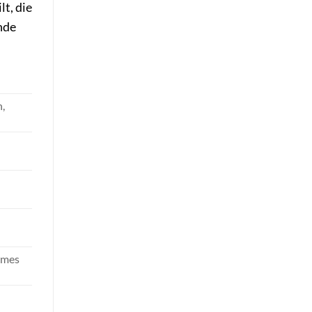
t, die
nde
,
ames